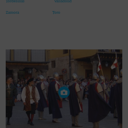
Tordesillas
Valladolid
Zamora
Toro