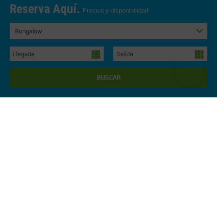
Reserva Aquí.
Precios y disponibilidad
Bungalow
BUSCAR
¡¡ Estamos abiertos !!
Ven a la Naturaleza, ven al Río y al
Campo...