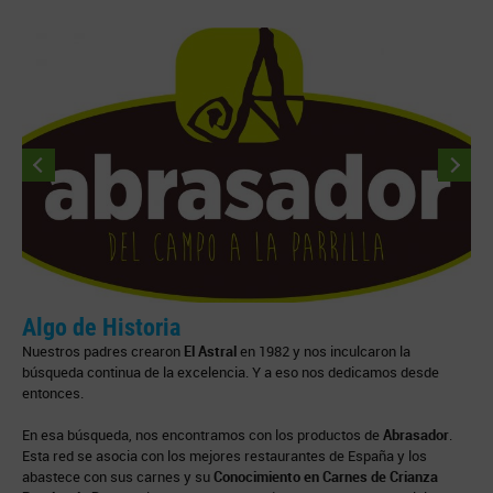
Algo de Historia
B
Nuestros padres crearon
El Astral
en 1982 y nos inculcaron la
U
búsqueda continua de la excelencia. Y a eso nos dedicamos desde
T
entonces.
L
En esa búsqueda, nos encontramos con los productos de
Abrasador
.
c
Esta red se asocia con los mejores restaurantes de España y los
abastece con sus carnes y su
Conocimiento en Carnes de Crianza
P