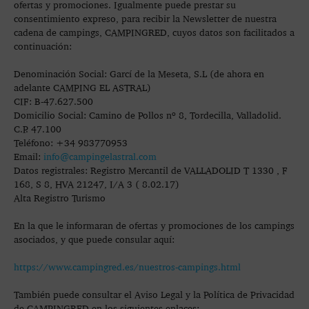
ofertas y promociones. Igualmente puede prestar su
consentimiento expreso, para recibir la Newsletter de nuestra
cadena de campings, CAMPINGRED, cuyos datos son facilitados a
continuación:
Denominación Social: Garcí de la Meseta, S.L (de ahora en
adelante CAMPING EL ASTRAL)
CIF: B-47.627.500
Domicilio Social: Camino de Pollos nº 8, Tordecilla, Valladolid.
C.P. 47.100
Teléfono: +34 983770953
Email:
info@campingelastral.com
Datos registrales: Registro Mercantil de VALLADOLID T 1330 , F
168, S 8, HVA 21247, I/A 3 ( 8.02.17)
Alta Registro Turismo
En la que le informaran de ofertas y promociones de los campings
asociados, y que puede consular aquí:
https://www.campingred.es/nuestros-campings.html
También puede consultar el Aviso Legal y la Política de Privacidad
de CAMPINGRED en los siguientes enlaces: