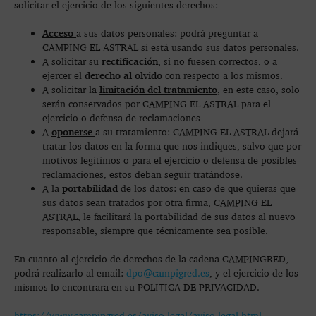
solicitar el ejercicio de los siguientes derechos:
Acceso
a sus datos personales: podrá preguntar a
CAMPING EL ASTRAL si está usando sus datos personales.
rectificación
A solicitar su
, si no fuesen correctos, o a
derecho al olvido
ejercer el
con respecto a los mismos.
limitación del tratamiento
A solicitar la
, en este caso, solo
serán conservados por CAMPING EL ASTRAL para el
ejercicio o defensa de reclamaciones
oponerse
A
a su tratamiento: CAMPING EL ASTRAL dejará
tratar los datos en la forma que nos indiques, salvo que por
motivos legítimos o para el ejercicio o defensa de posibles
reclamaciones, estos deban seguir tratándose.
portabilidad
A la
de los datos: en caso de que quieras que
sus datos sean tratados por otra firma, CAMPING EL
ASTRAL, le facilitará la portabilidad de sus datos al nuevo
responsable, siempre que técnicamente sea posible.
En cuanto al ejercicio de derechos de la cadena CAMPINGRED,
podrá realizarlo al email:
dpo@campigred.es
, y el ejercicio de los
mismos lo encontrara en su POLITICA DE PRIVACIDAD.
https://www.campingred.es/aviso-legal/aviso-legal.html