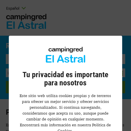
Español
campingred
El Astral
Reserva Aquí.
Precios y disponibilidad
campingred
El Astral
Bungalow
Tu privacidad es importante
para nosotros
BUSCAR
Este sitio web utiliza cookies propias y de terceros
para ofrecer un mejor servicio y ofrecer servicios
personalizados. Si continua navegando,
Política de privacidad
consideramos que acepta su uso, aunque puede
cambiar de opinión en cualquier momento.
Encontrará más información en nuestra Política de
Este texto legal le da detalles de cómo recopilamos y procesamos
Cookies.
sus datos personales a través del uso de nuestro sitio web