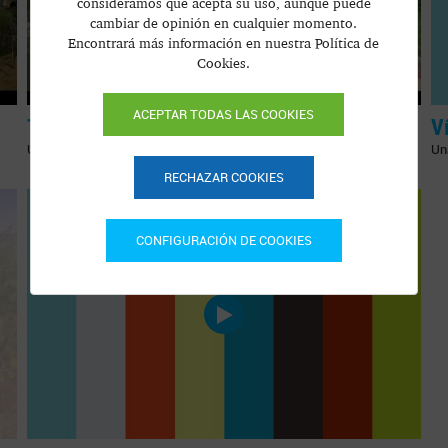
consideramos que acepta su uso, aunque puede
cambiar de opinión en cualquier momento.
Encontrará más información en nuestra Política de
Cookies.
ACEPTAR TODAS LAS COOKIES
Tordesillas todo para tí
V
Un rápido vistazo a Tordesillas
Una
RECHAZAR COOKIES
CONFIGURACIÓN DE COOKIES