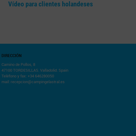
Vídeo para clientes holandeses
DIRECCIÓN
Camino de Pollos, 8
47100 TORDESILLAS. Valladolid. Spain
Teléfono y fax: +34 646280050
mail:
recepcion@campingelastral.es