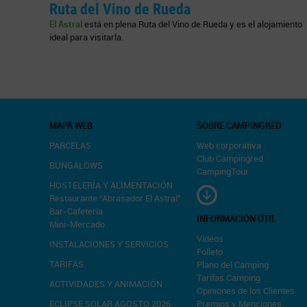
Ruta del Vino de Rueda
El Astral
está en plena Ruta del Vino de Rueda y es el alojamiento
ideal para visitarla.
MAPA WEB
SOBRE CAMPINGRED
PARCELAS
Web corporativa
Club Campingred
BUNGALOWS
CampingTour
HOSTELERÍA Y ALIMENTACIÓN
Restaurante "Abrasador El Astral"
Bar-Cafetería
INFORMACIÓN ÚTIL
Mini-Mercado
Videos
INSTALACIONES Y SERVICIOS
Folleto
TARIFAS
Plano del Camping
Tarifas Camping
ACTIVIDADES Y ANIMACIÓN
Opiniones de los Clientes
ECLIPSE SOLAR AGOSTO 2026
Premios y Menciones