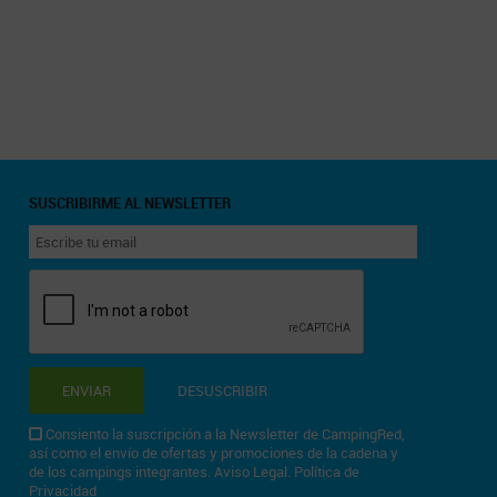
SUSCRIBIRME AL NEWSLETTER
ENVIAR
DESUSCRIBIR
Consiento la suscripción a la Newsletter de CampingRed,
así como el envío de ofertas y promociones de la cadena y
de los campings integrantes.
Aviso Legal
.
Política de
Privacidad