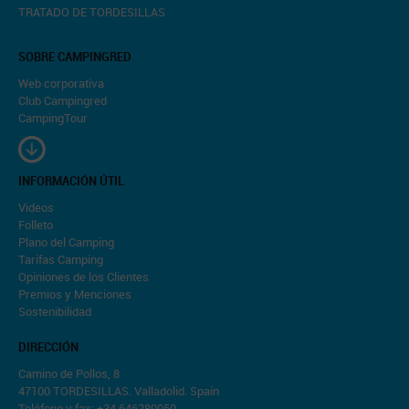
TRATADO DE TORDESILLAS
SOBRE CAMPINGRED
Web corporativa
Club Campingred
CampingTour
INFORMACIÓN ÚTIL
Videos
Folleto
Plano del Camping
Tarifas Camping
Opiniones de los Clientes
Premios y Menciones
Sostenibilidad
DIRECCIÓN
Camino de Pollos, 8
47100 TORDESILLAS. Valladolid. Spain
Teléfono y fax: +34 646280050