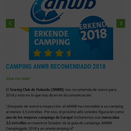
CAMPING ANWB RECOMENDADO 2018
F
¡Una vez más!
¡
El
Touring Club de Holanda (ANWB)
nos recomienda de nuevo para
L
2018 y esto es lo que nos dicen en la comunicación:
S
e
"¡Después de nuestra inspección, el ANWB ha concedido a su camping
al menos 3,5 estrellas. Por eso, el próximo año ustedes figurarán como
Q
uno de los mejores campings de Europa
! Incluiremos sus
merecidas
p
3,5 estrellas
en nuestros listados de la guía de campings ANWB
e
Campinggids 2018 y en anwbcamping.nl"