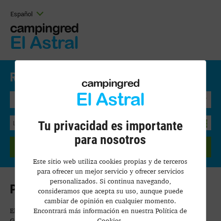
Español
campingred
El Astral
Reserva Aquí.
Precios y disponibilidad
campingred
El Astral
Bungalow
Tu privacidad es importante
para nosotros
BUSCAR
Este sitio web utiliza cookies propias y de terceros
para ofrecer un mejor servicio y ofrecer servicios
personalizados. Si continua navegando,
Política de calidad
consideramos que acepta su uso, aunque puede
cambiar de opinión en cualquier momento.
Encontrará más información en nuestra Política de
El Camping El Astral se creó en 1982, fundado por D. Eduardo
Cookies.
Gutiérrez Fernández-Cavada. 30.000 metros de terreno situados